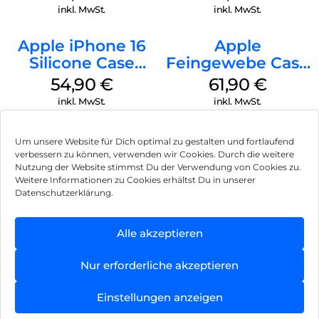
Transparent
inkl. MwSt.
inkl. MwSt.
Apple iPhone 16
Apple
Silicone Case
Feingewebe Case
MagSafe Black
iPhone 15 Pro
54,90
€
61,90
€
MagSafe Schwarz
inkl. MwSt.
inkl. MwSt.
Um unsere Website für Dich optimal zu gestalten und fortlaufend
verbessern zu können, verwenden wir Cookies. Durch die weitere
Nutzung der Website stimmst Du der Verwendung von Cookies zu.
Impressum
Weitere Informationen zu Cookies erhältst Du in unserer
Datenschutzerklärung.
AGB
Datenschutz
Alle akzeptieren
Vertrag widerrufen
Nur erforderliche akzeptieren
Hinweis zur Batterieentsorgung
Einstellungen anzeigen
Newsletter