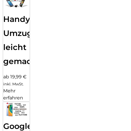
Handy
Umzug
leicht
gemacht!
ab 19,99 €
inkl. MwSt.
Mehr
erfahren
Google