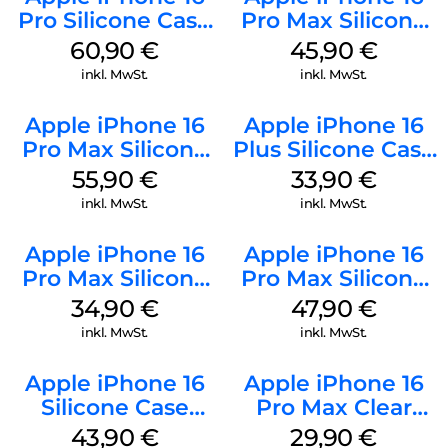
Pro Silicone Case
Pro Max Silicone
MagSafe Stone
Case MagSafe
60,90
€
45,90
€
Gray
Ultramarine
inkl. MwSt.
inkl. MwSt.
Apple iPhone 16
Apple iPhone 16
Pro Max Silicone
Plus Silicone Case
Case MagSafe
MagSafe Lake
55,90
€
33,90
€
Stone Gray
Green
inkl. MwSt.
inkl. MwSt.
Apple iPhone 16
Apple iPhone 16
Pro Max Silicone
Pro Max Silicone
Case MagSafe
Case MagSafe
34,90
€
47,90
€
Denim
Black
inkl. MwSt.
inkl. MwSt.
Apple iPhone 16
Apple iPhone 16
Silicone Case
Pro Max Clear
MagSafe Plum
Case MagSafe
43,90
€
29,90
€